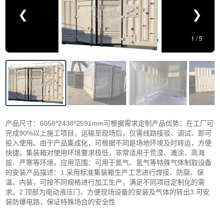
❮
❯
1
/
5
产品尺寸：6058*2438*2591mm可根据需求定制产品优势：在工厂可
完成90%以上施工项目，运输至现场后，仅需线路接驳、调试、即可
投入使用。由于产品集成化，可根据不同是场地环境及时转运，方便
快捷。集装箱对使用环境要求极低，非常适用于荒漠、滩涂、高海
拔、严寒等环境。应用范围：可用于氮气、氢气等特殊气体制取设备
的安装产品描述：1.采用标准集装箱生产工艺进行焊接、防腐、保
温、内装，可按不同规格进行加工生产，满足不同项目定制化的需
求。2.顶部为电动液压门，方便现场设备的安装及气体的转出3.可安
装防爆电路，保证特殊场合的安全性