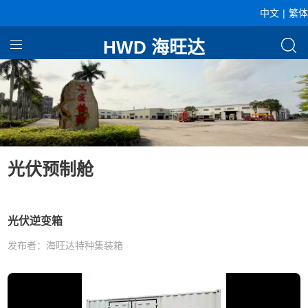
中文
|
繁体
HWD 海旺达
首页
产品中心
关于海旺达
企业资讯
光伏预制舱
光伏逆变箱
发布者：海旺达特种集装箱