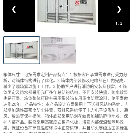
❮
❯
1
/
2
箱体尺寸：可按需求定制产品特点：1.根据客户承重需求进行受力分
析，对箱体结构进行了优化。2.箱体内部装修及电路都在厂内完成，
减少了现场繁琐施工工作。3.协助客户进行消防的安装及预留。4.箱
体固定及防水都采用我厂多年总结的结构，不但安装快捷，防水效果
也是可靠。箱体整体打砂并采用集装箱专用重度防腐涂料，使用寿命
达到20年。产品特性：本产品设计方案采用上下送排风结构系统，内
部增加活性高密度防尘装置，双排风系统便于电力电子设备防尘、通
风、散热等保护措施。箱体底部采用防滑花纹板加铺防静电地胶，保
护内部产品。装修采用高密度岩棉净化板，增强内部保温和隔热效
果，保证设备在高低温度环境中正常运转，并且防火等级达国家标准